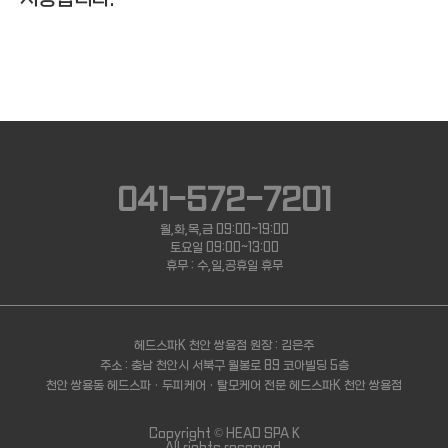
041-572-7201
월,화,목,금 09:00~19:00
토요일 09:00~13:00
휴무 : 수,일,공휴일 휴무
헤드스파K 천안 쌍용점
원장 : 김은주
주소 : 충남 천안시 서북구 월봉로 89 코아빌딩 5층
천안 쌍용동 헤드스파 · 두피케어 · 탈모케어 전문 헤드스파K 천안 쌍용점
Copyright ©
HEAD SPA K